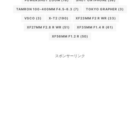
TAMRON 100-400MM F4.5-6.3
(7)
TOKYO GRAPHER
(3)
VSCO
(3)
X-T2
(190)
XF23MM F2 R WR
(33)
XF27MM F2.8 R WR
(51)
XF35MM F1.4 R
(61)
XF56MM F1.2 R
(50)
スポンサーリンク