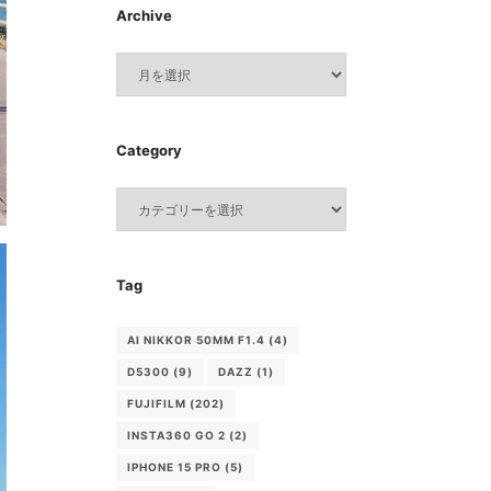
Archive
Archive
Category
Category
Tag
AI NIKKOR 50MM F1.4
(4)
D5300
(9)
DAZZ
(1)
FUJIFILM
(202)
INSTA360 GO 2
(2)
IPHONE 15 PRO
(5)