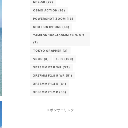
NEX-5R
(27)
OSMO ACTION
(16)
POWERSHOT ZOOM
(16)
SHOT ON IPHONE
(58)
TAMRON 100-400MM F4.5-6.3
(7)
TOKYO GRAPHER
(3)
VSCO
(3)
X-T2
(190)
XF23MM F2 R WR
(33)
XF27MM F2.8 R WR
(51)
XF35MM F1.4 R
(61)
XF56MM F1.2 R
(50)
スポンサーリンク