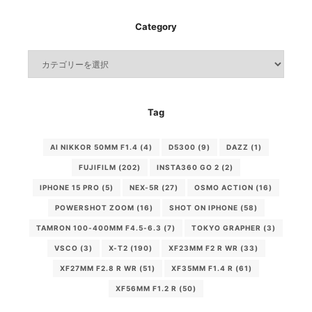
Category
Category
Tag
AI NIKKOR 50MM F1.4
(4)
D5300
(9)
DAZZ
(1)
FUJIFILM
(202)
INSTA360 GO 2
(2)
IPHONE 15 PRO
(5)
NEX-5R
(27)
OSMO ACTION
(16)
POWERSHOT ZOOM
(16)
SHOT ON IPHONE
(58)
TAMRON 100-400MM F4.5-6.3
(7)
TOKYO GRAPHER
(3)
VSCO
(3)
X-T2
(190)
XF23MM F2 R WR
(33)
XF27MM F2.8 R WR
(51)
XF35MM F1.4 R
(61)
XF56MM F1.2 R
(50)