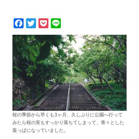
Facebook
Twitter
Pocket
Line
桜の季節から早くも3ヶ月、久しぶりに公園へ行って
みたら桜の実もすっかり落ちてしまって、青々とした
葉っぱになっていました。