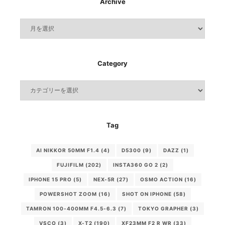
Archive
Archive
Category
Category
Tag
AI NIKKOR 50MM F1.4
(4)
D5300
(9)
DAZZ
(1)
FUJIFILM
(202)
INSTA360 GO 2
(2)
IPHONE 15 PRO
(5)
NEX-5R
(27)
OSMO ACTION
(16)
POWERSHOT ZOOM
(16)
SHOT ON IPHONE
(58)
TAMRON 100-400MM F4.5-6.3
(7)
TOKYO GRAPHER
(3)
VSCO
(3)
X-T2
(190)
XF23MM F2 R WR
(33)