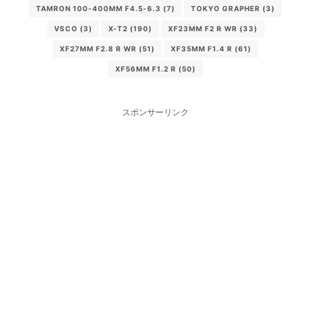
TAMRON 100-400MM F4.5-6.3
(7)
TOKYO GRAPHER
(3)
VSCO
(3)
X-T2
(190)
XF23MM F2 R WR
(33)
XF27MM F2.8 R WR
(51)
XF35MM F1.4 R
(61)
XF56MM F1.2 R
(50)
スポンサーリンク